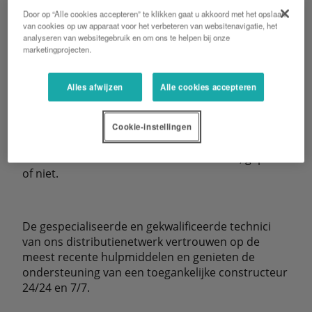
Door op “Alle cookies accepteren” te klikken gaat u akkoord met het opslaan
van cookies op uw apparaat voor het verbeteren van websitenavigatie, het
analyseren van websitegebruik en om ons te helpen bij onze
marketingprojecten.
KUBOTA service: innovator in "service"
oplossingen
Alles afwijzen
Alle cookies accepteren
KUBOTA service ontplooit al haar middelen om
Cookie-instellingen
voortdurend nieuwe oplossingen te creëren om
stilstand te verminderen van uw machine, gepland
of niet.
De gespecialiseerde en gekwalificeerde technici
van ons distributienetwerk vertrouwen op de
meest recente hulpmiddelen en genieten de
ondersteuning van een toegankelijke constructeur
24/24 en 7/7.