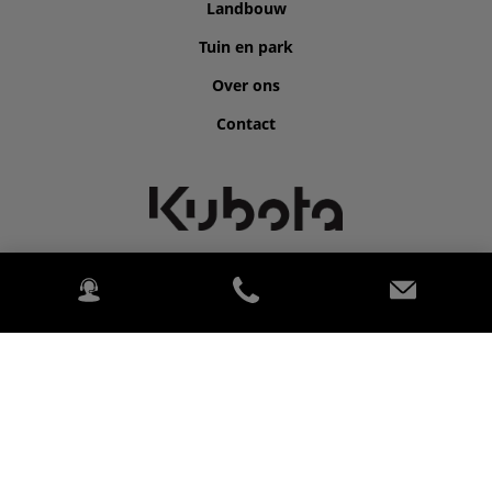
Landbouw
Tuin en park
Over ons
Contact
©2026 Kubota for BONENKAMP BV.
2020 Kubota Tractor Corporation. Alle Rechten voorbehouden.
PowerChord.
Privacybeleid