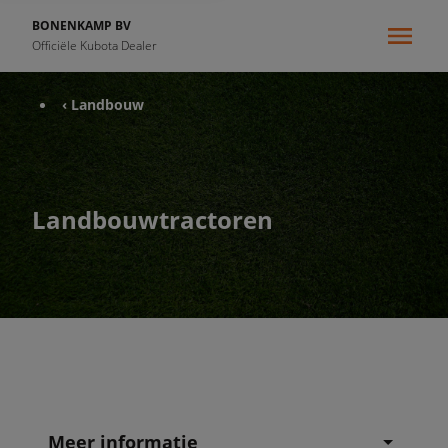
BONENKAMP BV
Officiële Kubota Dealer
‹ Landbouw
Landbouwtractoren
Meer informatie