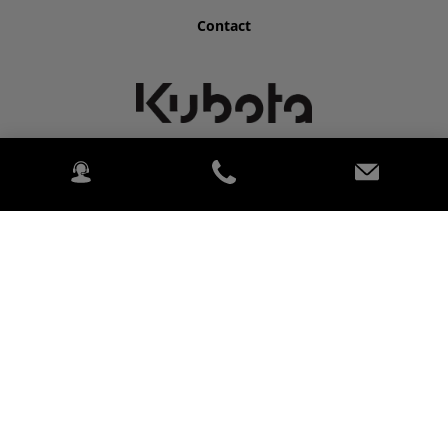
Contact
©2026 Kubota for BONENKAMP BV.
2020 Kubota Tractor Corporation. Alle Rechten voorbehouden.
PowerChord.
Privacybeleid
Wettelijk