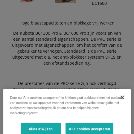
Hoge blaascapaciteiten en blokkage vrij werken
De Kubota BC1300 Pro & BC1600 Pro zijn voorzien van
een aantal standaard eigenschappen. De PRO serie is
uitgevoerd met eigenschappen, om het comfort van de
gebruiker te verhogen. Standaard is de PRO serie
uitgevoerd met o.a. het anti-blokkeer systeem DFCS en
een afstandsbediening.
De prestaties van de PRO serie zijn ook verhoogd
dankzij de hoge blaascapaciteit. Dit is mogelijk dankzij
de 3-staps blaaspijp en een nieuwe vliegwiel
Door op “Alle cookies accepteren” te klikken gaat u akkoord met het opslaan
configuratie.
van cookies op uw apparaat voor het verbeteren van websitenavigatie, het
analyseren van websitegebruik en om ons te helpen bij onze
marketingprojecten.
De Voordelen:
Alles afwijzen
Alle cookies accepteren