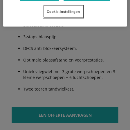
Cookie-instellingen
3 en 6m³ inhoud.
Blaasafstand tot 25m.
3-staps blaaspijp.
DFCS anti-blokkeersysteem.
Optimale blaasafstand en voerprestaties.
Uniek vliegwiel met 3 grote werpschoepen en 3
kleine werpschoepen + 6 luchtschoepen.
Twee toeren tandwielkast.
EEN OFFERTE AANVRAGEN