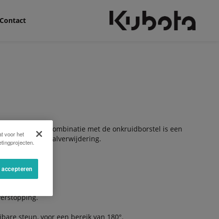
Contact
 wegennet. In combinatie met de onkruidborstel is een
t voor het
onkruid- en afvalverwijdering.
tingprojecten.
s accepteren
erstopping.
bare steun, voor een bereik van 180°.