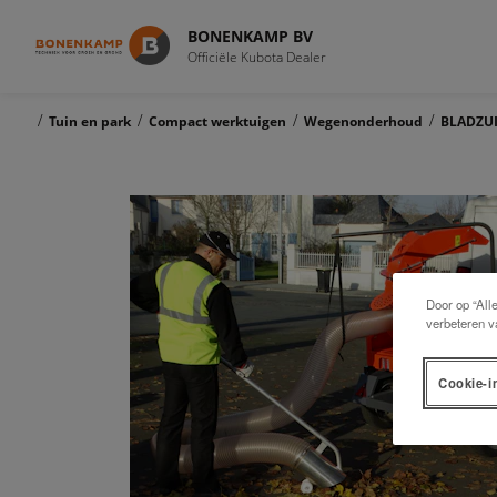
BONENKAMP BV
Officiële Kubota Dealer
/
/
/
/
Tuin en park
Compact werktuigen
Wegenonderhoud
BLADZU
Door op “All
verbeteren v
Cookie-i