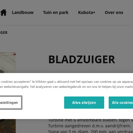
Landbouw
Tuin en park
Kubota+
Over ons
IGER
BLADZUIGER
Gemechaniseerd opzuigen van afval op het
e cookies accepteren” te klikken gaat u akkoord met het opslaan van cookies op uw apparaa
beurt voldoende, met 2 medewerkers, voor 
an websitenavigatie, het analyseren van websitegebruik en om ons te helpen bij onze marke
Eenvoudig te verplaatsen met heftruck.
Bevestiging op achterschot.
Hydraulisch onderstel voor de-/montage.
nstellingen
Alles afwijzen
Alle cookie
Elektrisch starten.
Centrifugaalkoppeling op de turbine.
Turbine met 6 afneembare bladen, tegen v
Turbine aangedreven d.m.v. aandrijfriem.
Slang van 5 m, diam. 200 mm, aan verdraai