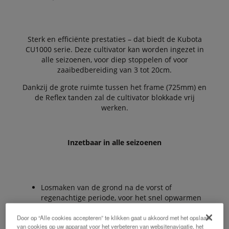
Sterk en efficiënte prestaties – dat biedt de Kubota
CU1000 serie. Deze cultivator kan worden ingezet in
alle seizoenen, voor diep stoppelen of voor
zaaibedbereiding van 3 tot 20cm.
Dankzij de grote ruimte tussen het frame (725mm) en
de Reflex tanden zal de cultivator blokkade vrij
werken.
Inzetbaar in alle seizoenen
Losmaken van de grond na de vorst of
regenachtige periode, voor het snel opwarmen
van de bodem
Door op “Alle cookies accepteren” te klikken gaat u akkoord met het opslaan
van cookies op uw apparaat voor het verbeteren van websitenavigatie, het
Inwerken van drijfmest of vaste mest