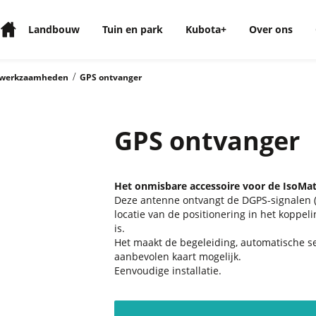
Landbouw
Tuin en park
Kubota+
Over ons
/
e werkzaamheden
GPS ontvanger
GPS ontvanger
Het onmisbare accessoire voor de Iso
Deze antenne ontvangt de DGPS-signalen (g
locatie van de positionering in het kop
is.
Het maakt de begeleiding, automatische se
aanbevolen kaart mogelijk.
Eenvoudige installatie.