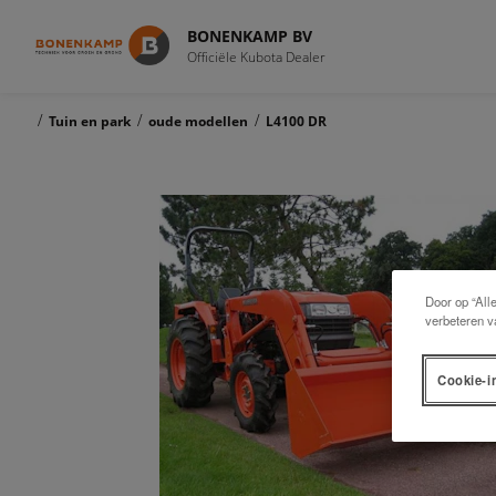
BONENKAMP BV
Officiële Kubota Dealer
/
/
/
Tuin en park
oude modellen
L4100 DR
Door op “All
verbeteren v
Cookie-i