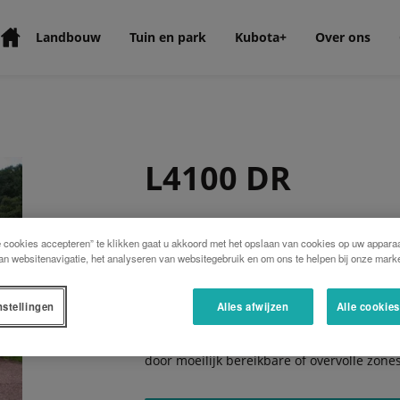
Landbouw
Tuin en park
Kubota+
Over ons
L4100 DR
Zijn complete uitrusting combineert produ
e cookies accepteren” te klikken gaat u akkoord met het opslaan van cookies op uw apparaa
een robuuste transmissie met 8 versnelling
an websitenavigatie, het analyseren van websitegebruik en om ons te helpen bij onze marke
onafhankelijke hydraulische PTO, plus een 
positieregeling. Uw gebruiksgemak wordt 
tractor en zijn uitstekende hanteerbaarhe
nstellingen
Alles afwijzen
Alle cookie
conische tandwielen en zijn hydrostatisch
dankzij de naar voren te klappen veiligh
door moeilijk bereikbare of overvolle zones