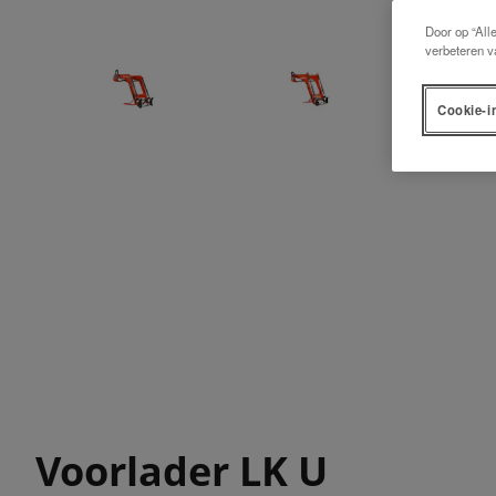
Door op “All
verbeteren v
Cookie-i
Voorlader LK U