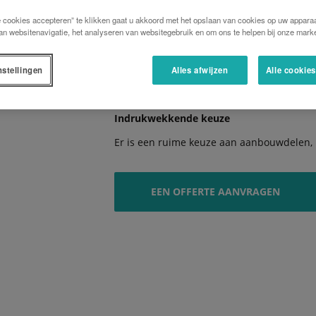
Simpelweg overtuigend
e cookies accepteren” te klikken gaat u akkoord met het opslaan van cookies op uw apparaa
Deze moderne voorladers overtuigen door 
an websitenavigatie, het analyseren van websitegebruik en om ons te helpen bij onze marke
robuustheid
Uiterst innovatief
nstellingen
Alles afwijzen
Alle cookie
Innovatieve systemen en functies maken 
Indrukwekkende keuze
Er is een ruime keuze aan aanbouwdelen,
EEN OFFERTE AANVRAGEN