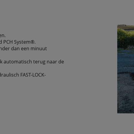
en.
end PCH System®.
inder dan een minuut
k automatisch terug naar de
draulisch FAST-LOCK-