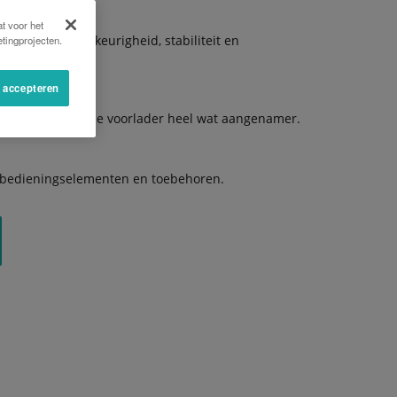
t voor het
hun hoge nauwkeurigheid, stabiliteit en
tingprojecten.
s accepteren
het werken met de voorlader heel wat aangenamer.
 bedieningselementen en toebehoren.