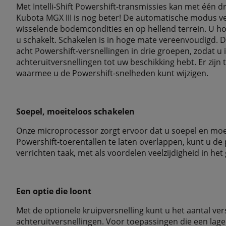
Met Intelli-Shift Powershift-transmissies kan met één
Kubota MGX III is nog beter! De automatische modus 
wisselende bodemcondities en op hellend terrein. U hoef
u schakelt. Schakelen is in hoge mate vereenvoudigd. De
acht Powershift-versnellingen in drie groepen, zodat u i
achteruitversnellingen tot uw beschikking hebt. Er zij
waarmee u de Powershift-snelheden kunt wijzigen.
Soepel, moeiteloos schakelen
Onze microprocessor zorgt ervoor dat u soepel en moe
Powershift-toerentallen te laten overlappen, kunt u de 
verrichten taak, met als voordelen veelzijdigheid in he
Een optie die loont
Met de optionele kruipversnelling kunt u het aantal ver
achteruitversnellingen. Voor toepassingen die een lage