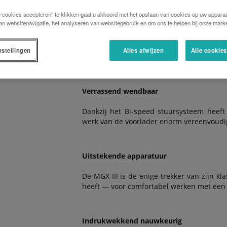
e cookies accepteren” te klikken gaat u akkoord met het opslaan van cookies op uw apparaa
an websitenavigatie, het analyseren van websitegebruik en om ons te helpen bij onze marke
Geweldig comfortabel
De ruime cabine is een comfortabele w
nstellingen
Alles afwijzen
Alle cookie
bedieningselementen hebben hun eigen pl
Verrassend wendbaar
Dankzij het Bi-speed stuursysteem heef
werk van de voorlader enorm vereenvoudi
Uitstekende apparatuur
De MGX III is de enige trekker van zijn k
heeft — voor comfortabel werken met een
Indrukwekkend nauwkeurig