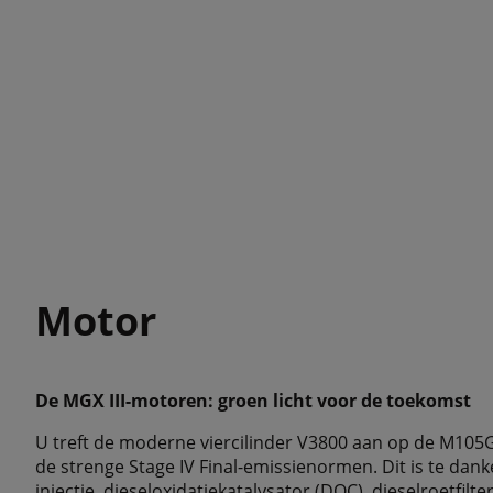
Motor
De MGX III-motoren: groen licht voor de toekomst
U treft de moderne viercilinder V3800 aan op de M105
de strenge Stage IV Final-emissienormen. Dit is te da
injectie, dieseloxidatiekatalysator (DOC), dieselroetfil