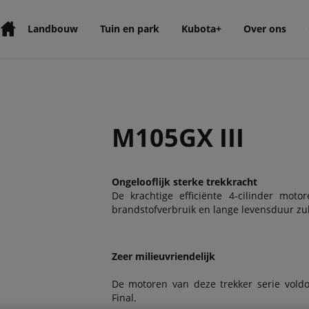
Landbouw
Tuin en park
Kubota+
Over ons
M105GX III
Ongelooflijk sterke trekkracht
De krachtige efficiënte 4-cilinder mot
brandstofverbruik en lange levensduur zul
Zeer milieuvriendelijk
De motoren van deze trekker serie vold
Final.