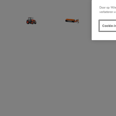
Door op “All
verbeteren v
Cookie-i