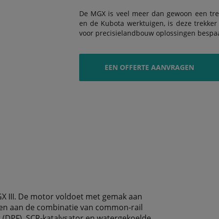
De MGX is veel meer dan gewoon een tre
en de Kubota werktuigen, is deze trekker 
voor precisielandbouw oplossingen bespaart
EEN OFFERTE AANVRAGEN
GX III. De motor voldoet met gemak aan
nken aan de combinatie van common-rail
ter (DPF), SCR-katalysator en watergekoelde