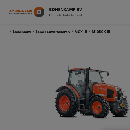
BONENKAMP BV
Officiële Kubota Dealer
/
/
/
/
Landbouw
Landbouwtractoren
MGX III
M105GX III