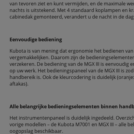
van tevoren ziet en kunt vermijden, en de maximale wer
nachts is uitstekend. Met 4 standaard koplampen en kr
cabinedak gemonteerd, verandert u de nacht in de dag
Eenvoudige bediening
Kubota is van mening dat ergonomie het bedienen van 
vergemakkelijken. Daarom zijn de bedieningselementen
verzekeren. De bediening van de MGX III is eenvoudig en
op uw werk. Het bedieningspaneel van de MGX III is zod
handbereik is. Ook de kleurcodering is duidelijk (oranje:
aftakas).
Alle belangrijke bedieningselementen binnen handb
Het instrumentenpaneel is duidelijk ingedeeld. Overzich
vorige modellen – de Kubota M7001 en MGX III – alle be
oogopslag beschikbaar.