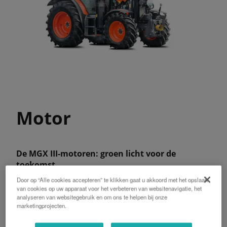
Motor
De MGX III-motoren: groen licht voor de
toekomst
Door op “Alle cookies accepteren” te klikken gaat u akkoord met het opslaan
U treft de moderne viercilinder V3800 aan op de
van cookies op uw apparaat voor het verbeteren van websitenavigatie, het
M115GX III. De motor voldoet met gemak aan de
analyseren van websitegebruik en om ons te helpen bij onze
strenge Stage IV Final-emissienormen. Dit is te
marketingprojecten.
danken aan de combinatie van common-rail