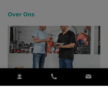
Over Ons
Wij zijn er trots op uw officiële Kubota dealer in de regio
te mogen zijn, met een compleet leveringsprogramma
van Kubota producten die aan uw behoeften zullen