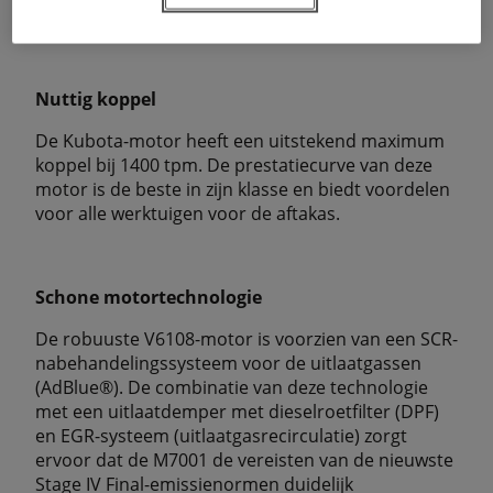
een optimale verbranding.
Nuttig koppel
De Kubota-motor heeft een uitstekend maximum
koppel bij 1400 tpm. De prestatiecurve van deze
motor is de beste in zijn klasse en biedt voordelen
voor alle werktuigen voor de aftakas.
Schone motortechnologie
De robuuste V6108-motor is voorzien van een SCR-
nabehandelingssysteem voor de uitlaatgassen
(AdBlue®). De combinatie van deze technologie
met een uitlaatdemper met dieselroetfilter (DPF)
en EGR-systeem (uitlaatgasrecirculatie) zorgt
ervoor dat de M7001 de vereisten van de nieuwste
Stage IV Final-emissienormen duidelijk