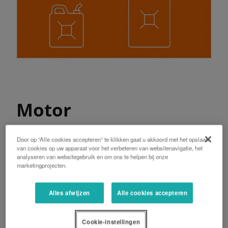
Motor
Door op “Alle cookies accepteren” te klikken gaat u akkoord met het opslaan
De 6,1-liter dieselmotoren van Kubota met 4
van cookies op uw apparaat voor het verbeteren van websitenavigatie, het
kleppen per cilinder hebben een lange zuigerslag.
analyseren van websitegebruik en om ons te helpen bij onze
marketingprojecten.
Het E-CDIS (Centraal direct Injectiesysteem) biedt
een combinatie van vermogen, efficiënt
brandstofverbruik, en minder geluid en trillingen.
Alles afwijzen
Alle cookies accepteren
Het common-rail systeem (CRS) regelt de
injectietiming en de hoeveelheid brandstof die in
Cookie-instellingen
stadia onder hoge druk wordt ingespoten voor