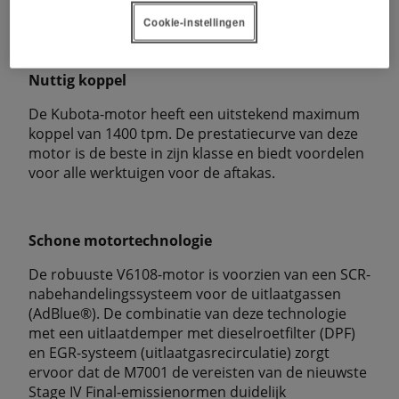
een optimale verbranding.
Cookie-instellingen
Nuttig koppel
De Kubota-motor heeft een uitstekend maximum
koppel van 1400 tpm. De prestatiecurve van deze
motor is de beste in zijn klasse en biedt voordelen
voor alle werktuigen voor de aftakas.
Schone motortechnologie
De robuuste V6108-motor is voorzien van een SCR-
nabehandelingssysteem voor de uitlaatgassen
(AdBlue®). De combinatie van deze technologie
met een uitlaatdemper met dieselroetfilter (DPF)
en EGR-systeem (uitlaatgasrecirculatie) zorgt
ervoor dat de M7001 de vereisten van de nieuwste
Stage IV Final-emissienormen duidelijk