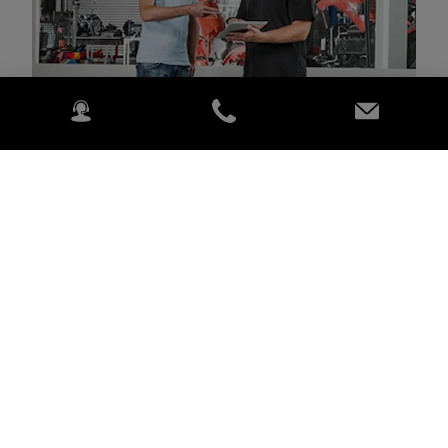
Wij zijn er trots op uw officiële Kubota dealer in de regio
te mogen zijn, met een compleet leveringsprogramma
van Kubota producten die aan uw behoeften zullen
voldoen.
Meer details