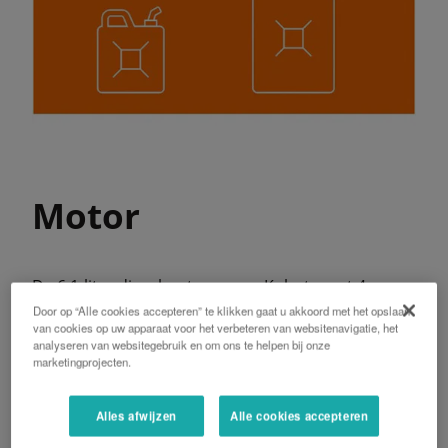
Motor
De 6,1-liter dieselmotoren van Kubota met 4
kleppen per cilinder hebben een lange zuigerslag.
Door op “Alle cookies accepteren” te klikken gaat u akkoord met het opslaan
Het E-CDIS (Centraal direct Injectiesysteem) biedt
van cookies op uw apparaat voor het verbeteren van websitenavigatie, het
analyseren van websitegebruik en om ons te helpen bij onze
een combinatie van vermogen, efficiënt
marketingprojecten.
brandstofverbruik, en minder geluid en trillingen.
Het common-rail systeem (CRS) regelt de
injectietiming en de hoeveelheid brandstof die in
Alles afwijzen
Alle cookies accepteren
stadia onder hoge druk wordt ingespoten voor