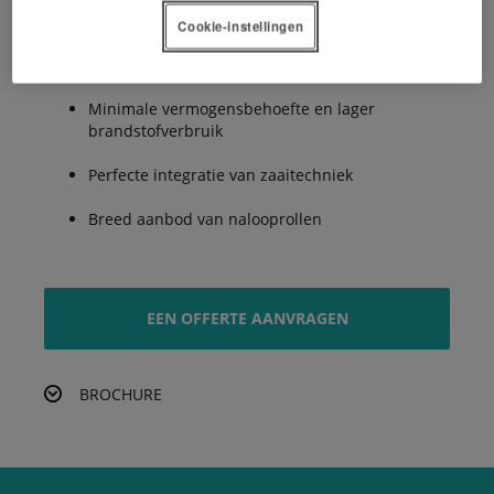
Cookie-instellingen
Efficiënte prestaties met een lager gewicht
Minimale vermogensbehoefte en lager
brandstofverbruik
Perfecte integratie van zaaitechniek
Breed aanbod van nalooprollen
EEN OFFERTE AANVRAGEN
BROCHURE