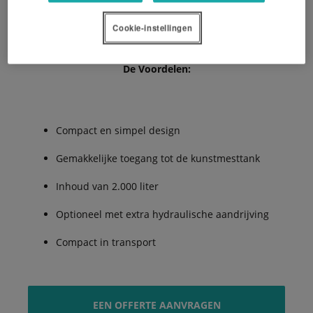
zaaien en halveert daarmee de bodemdruk tijdens het
zaaien en op de kopakker.
Cookie-instellingen
De Voordelen:
Compact en simpel design
Gemakkelijke toegang tot de kunstmesttank
Inhoud van 2.000 liter
Optioneel met extra hydraulische aandrijving
Compact in transport
EEN OFFERTE AANVRAGEN