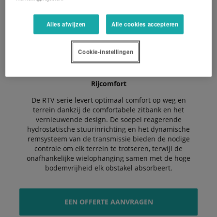
Geschikt voor elk terrein
Alles afwijzen
Alle cookies accepteren
Met hun compacte chassis en het gemak waarmee ze
obstakels nemen, zijn deze voertuigen op alle
terreinen inzetbaar. Ze worden gewaardeerd om hun
Cookie-instellingen
robuustheid en comfort en zijn geschikt voor zowel
professioneel als recreatief gebruik.
Rijcomfort
De RTV-serie levert optimaal comfort op weg en
terrein dankzij de comfortabele zitbank en het
vernieuwende design. De soepel reagerende
hydrostatische stuurinrichting en het dynamische
remsysteem van de transmissie bieden de nodige
controle om elk terrein te trotseren, terwijl de
onafhankelijke wielophanging samen met de hoge
bodemvrijheid elk obstakel absorbeert.
EEN OFFERTE AANVRAGEN