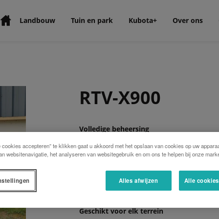
Landbouw
Tuin en park
Kubota+
Over ons
RTV-X900
Volledige beheersing
De hydrostatische continu variabele tran
e cookies accepteren” te klikken gaat u akkoord met het opslaan van cookies op uw apparaa
vernieuwend en levert zelfs in de moeili
an websitenavigatie, het analyseren van websitegebruik en om ons te helpen bij onze marke
het afdalen staat deze garant voor een pe
motorrem. In normale omstandigheden bre
over, waardoor een trekvermogen tot 1 ton 
nstellingen
Alles afwijzen
Alle cookie
Geschikt voor elk terrein