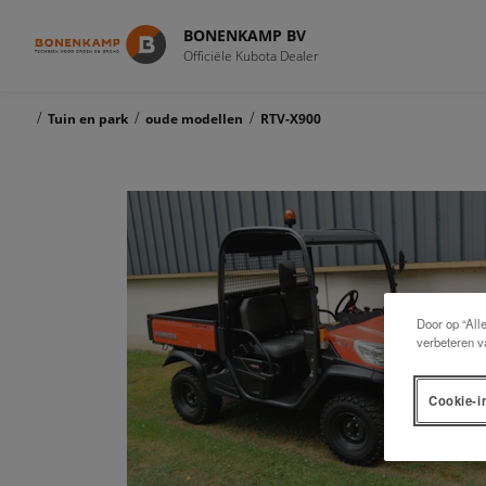
BONENKAMP BV
Officiële Kubota Dealer
/
/
/
Tuin en park
oude modellen
RTV-X900
Door op “All
verbeteren v
Cookie-i