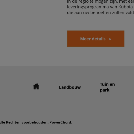
in de regio te mogen zijn, met e
leveringsprogramma van Kubota
die aan uw behoeften zullen vol
Meer details
Tuin en
Landbouw
park
 Alle Rechten voorbehouden. PowerChord.