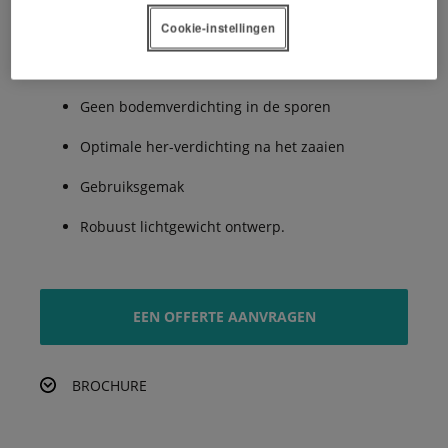
De voordelen:
Cookie-instellingen
Geen bodemverdichting in de sporen
Optimale her-verdichting na het zaaien
Gebruiksgemak
Robuust lichtgewicht ontwerp.
EEN OFFERTE AANVRAGEN
BROCHURE