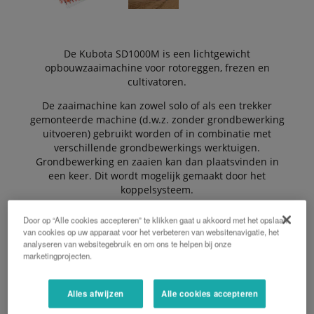
De Kubota SD1000M is een lichtgewicht
opbouwzaaimachine voor rotoreggen, frezen en
cultivatoren.
De zaaimachine kan zowel solo of als een trekker
gemonteerde machine (d.w.z. zonder grondbewerking
uitvoeren) gebruikt worden of in combinatie met
verschillende grondbewerkings werktuigen.
Grondbewerking en zaaien kan dan plaatsvinden in
een keer. Dit wordt mogelijk gemaakt door het
koppelsysteem.
Door op “Alle cookies accepteren” te klikken gaat u akkoord met het opslaan
van cookies op uw apparaat voor het verbeteren van websitenavigatie, het
De machine is standaard uitgerust met een 1000 rpm
analyseren van websitegebruik en om ons te helpen bij onze
V-riemaandrijving. De machine kan ook worden
marketingprojecten.
geleverd met een optionele hydraulische aandrijving,
indien nodig.
Alles afwijzen
Alle cookies accepteren