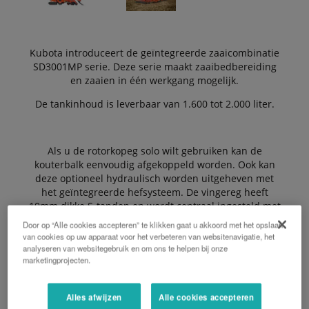
Kubota introduceert de geïntegreerde zaaicombinatie
SD3001MP serie. Deze serie maakt zaaibedbereiding
en zaaien in één werkgang mogelijk.
De tankinhoud is leverbaar van 1.600 tot 2.000 liter.
Als u de rotorkopeg solo wilt gebruiken kan de
kouterbalk eenvoudig afgekoppeld worden. Ook kan
deze optioneel hydraulisch worden uitgeheven met
het geïntegreerde hefsysteem. De vingereg heeft
10mm dikke S-tanden en wordt centraal ingesteld met
een spindel en afleesbare schaalverdeling. Hierdoor
Door op “Alle cookies accepteren” te klikken gaat u akkoord met het opslaan
kan deze nauwkeuring worden afgesteld, maar ook
van cookies op uw apparaat voor het verbeteren van websitenavigatie, het
geheel opgetild worden.
analyseren van websitegebruik en om ons te helpen bij onze
marketingprojecten.
Voordelen:
Alles afwijzen
Alle cookies accepteren