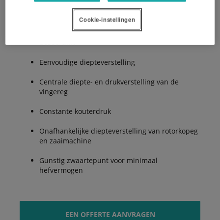
Cookie-instellingen
Toegankelijke zijdelings geplaatste ELDOS
doseerunit
Eenvoudige diepteverstelling
Centrale diepte- en drukverstelling van de
vingereg
Constante kouterdruk
Onafhankelijke diepteverstelling van rotorkopeg
en zaaimachine
Gunstig zwaartepunt voor minimaal
hefvermogen
EEN OFFERTE AANVRAGEN