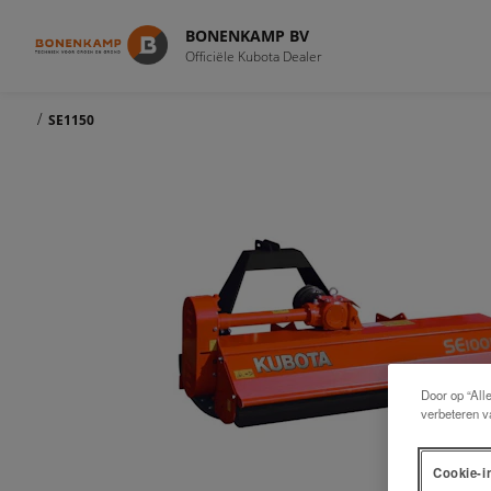
BONENKAMP BV
Officiële Kubota Dealer
/
SE1150
Door op “All
verbeteren v
Cookie-i