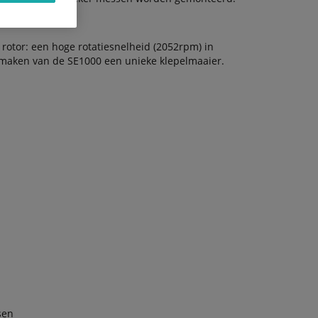
 rotor: een hoge rotatiesnelheid (2052rpm) in
 maken van de SE1000 een unieke klepelmaaier.
sen