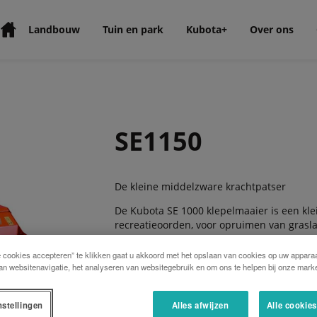
Landbouw
Tuin en park
Kubota+
Over ons
SE1150
De kleine middelzware krachtpatser
De Kubota SE 1000 klepelmaaier is een kle
recreatieoorden, voor opruimen van grasla
moet worden.
e cookies accepteren” te klikken gaat u akkoord met het opslaan van cookies op uw apparaa
an websitenavigatie, het analyseren van websitegebruik en om ons te helpen bij onze marke
De SE1000 is verkrijgbaar in 3 modellen v
eenvoudig te bedienen en vereist een mi
nstellingen
Alles afwijzen
Alle cookie
gemonteerde universele messen, kunnen e