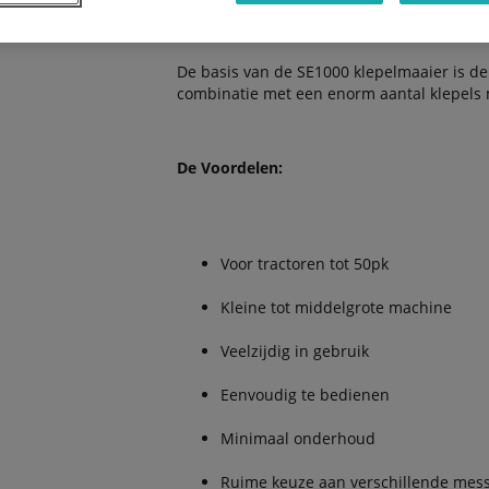
De basis van de SE1000 klepelmaaier is de
combinatie met een enorm aantal klepels
De Voordelen:
Voor tractoren tot 50pk
Kleine tot middelgrote machine
Veelzijdig in gebruik
Eenvoudig te bedienen
Minimaal onderhoud
Ruime keuze aan verschillende mes