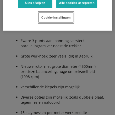
tijdens het werk.
Alles afwijzen
Alle cookies accepteren
Cookie-instellingen
De Voordelen
Zware 3 punts aanspanning, versterkt
parallellogram ver naast de trekker
Grote werkhoek, zeer veelzijdig in gebruik
Nieuwe rotor met grote diameter (4500mm),
precieze balancering, hoge omtreksnelheid
(1998 rpm)
Verschillende klepels zijn mogelijk
Diverse opties zijn mogelijk, zoals dubbele plaat,
tegenmes en nalooprol
13 slagmessen per meter werkbreedte