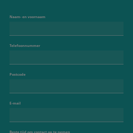
Naam- en voornaam
Telefoonnummer
Postcode
E-mail
Beste tijd om contact op te nemen