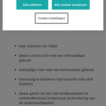
Eenvoud en minimaal onderhoud maken de SE5000
Alles afwijzen
Alle cookies accepteren
een winstgevende investering.
Cookie-instellingen
De Voordelen:
Voor tractoren tot 160pk
Zware concstructie voor een betrouwbaar
gebruik
Veelzijdige rotor voor een betrouwbaar gebruik
Eenvoudig te bedienen hydraulische side-shift
(520mm)
Zwaar getest om aan alle landbouweisen te
voldoenMinimaal onderhoud, vermindering van
de onderhoudskosten