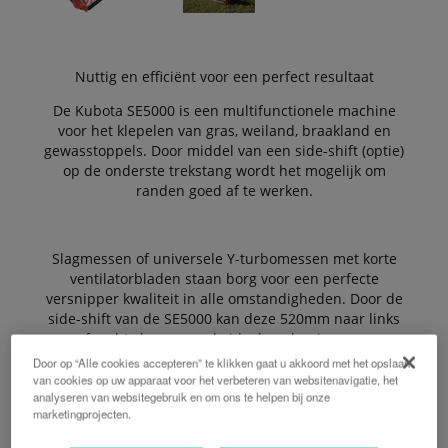
Nuttig en efficiënt voor een perfect resultaat
De Kubota SE5000 is een multifunctionele machine
voor het klepelen van gras, weiland, braakland en
gewasstoppels. Door middel van een side-shift (optie)
op de onderste trekstang wordt het mogelijk om
randen goed af te werken.
Slagmessen of universele Y-turbomessen met korte
ventilatorbladen staan borg voor een perfecte
versnipper kwaliteit in alle omstandigheden. Door de
side-shift van de SE5000 kan deze 520mm naar links
of rechts bewegen, de ideale oplossing voor
Door op “Alle cookies accepteren” te klikken gaat u akkoord met het opslaan
van cookies op uw apparaat voor het verbeteren van websitenavigatie, het
analyseren van websitegebruik en om ons te helpen bij onze
Door de grote diameter van de rotor (540mm) staat
marketingprojecten.
deze ook garant voor een uitmuntend schone snede
met een lager vermogensbehoefte.