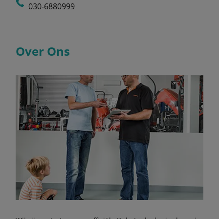
030-6880999
Over Ons