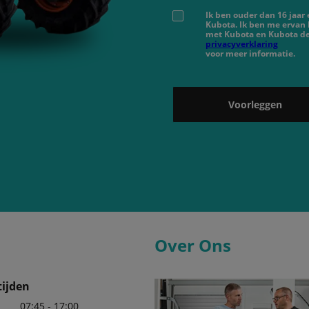
Ik ben ouder dan 16 jaar
Kubota. Ik ben me ervan
met Kubota en Kubota de
privacyverklaring
voor meer informatie.
Voorleggen
Over Ons
ijden
07:45 - 17:00