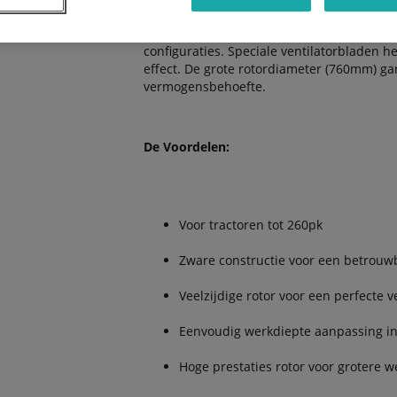
Dezelfde rotor kan worden uitgerust met o
configuraties. Speciale ventilatorbladen h
effect. De grote rotordiameter (760mm) ga
vermogensbehoefte.
De Voordelen:
Voor tractoren tot 260pk
Zware constructie voor een betrouw
Veelzijdige rotor voor een perfecte 
Eenvoudig werkdiepte aanpassing in
Hoge prestaties rotor voor grotere w