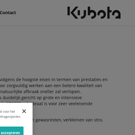
Contact
volgens de hoogste eisen in termen van prestaties en
oor zorgvuldig werken aan een betere kwaliteit van
atuurlijke afbraak sneller zal verlopen.
duidelijk gericht op grote en intensieve
e SE8000 ook ideaal is voor zeer veeleisende
t voor het
tingprojecten.
versnipperen van gewasresten, verkleinen van stro,
kland.
s accepteren