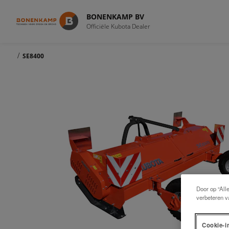
BONENKAMP BV
Officiële Kubota Dealer
/
SE8400
Door op “All
verbeteren v
Cookie-i