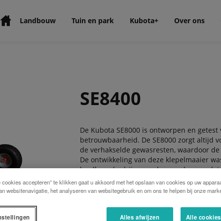
Landbouw
Tuin en park
Kubota+
Over ons
SE8400
De Kubota SE8000 is ontworpen en getest 
betrouwbaarheid. De SE8000 zorgt altijd v
de verhakselde gewasresten, waardoor de n
De ontwikkeling van deze klepelmaaier was 
landbouwbedrijven en loonwerkers; zodat d
en gespecialiseerde aannemers.
e cookies accepteren” te klikken gaat u akkoord met het opslaan van cookies op uw apparaa
an websitenavigatie, het analyseren van websitegebruik en om ons te helpen bij onze marke
De SE8000 is uitstekend geschikt voor het 
maïs en zonnebloem stengels als ook braa
nstellingen
Alles afwijzen
Alle cookie