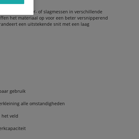
fwel universele Y- of slagmessen in verschillende
effen het materiaal op voor een beter versnipperend
randeert een uitstekende snit met een laag
baar gebruik
verkleining alle omstandigheden
 het veld
erkcapaciteit