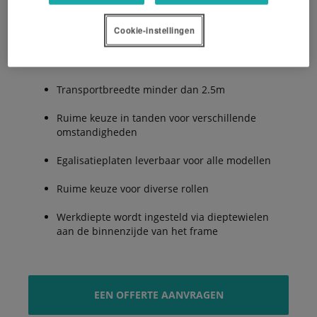
Cookie-instellingen
5 tandrijen voor het leggen van een perfect
zaaibed
Transportbreedte minder dan 2.5m
Ruime keuze in tanden voor verschillende
omstandigheden
Egalisatieplaten leverbaar voor alle modellen
Ruime keuze voor diverse rollen
Werkdiepte wordt ingesteld via dieptewielen
aan de binnenzijde van het frame
EEN OFFERTE AANVRAGEN