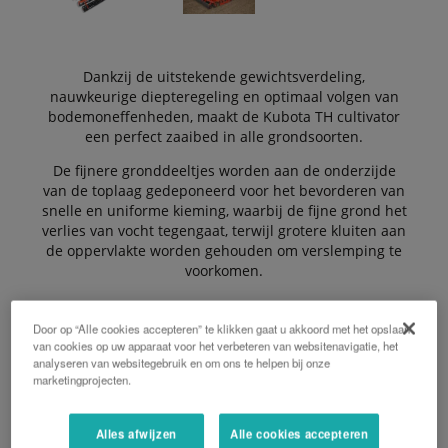
Dankzij de uitstekende gewichtsverdeling,
nauwkeurige diepteregeling en optimaal volgen van
bodemoneffenheden, maakt de Kubota TH cultivator
een perfect zaaibed in alle grondsoorten.
De fijnere gronddeeltjes worden aan de onderzijde
van de toplaag gedeponeerd voor het bevorderen van
snelle en uniforme kieming, waarbij de fijne grond het
verlies van vocht tegengaat, terwijl grotere kluiten aan
de oppervlakte worden gehouden om verslemping te
voorkomen.
Door op “Alle cookies accepteren” te klikken gaat u akkoord met het opslaan
De cultivator bestaat uit 5 tandrijen en heeft een
van cookies op uw apparaat voor het verbeteren van websitenavigatie, het
werkbreedte van 5.1 tot 8.10 meter.
analyseren van websitegebruik en om ons te helpen bij onze
marketingprojecten.
De Voordelen:
Alles afwijzen
Alle cookies accepteren