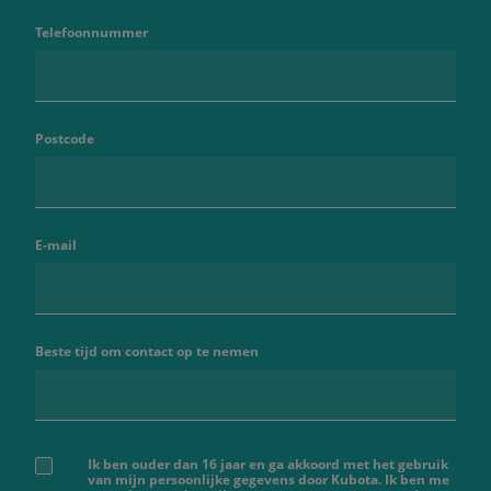
Telefoonnummer
Postcode
E-mail
Beste tijd om contact op te nemen
Ik ben ouder dan 16 jaar en ga akkoord met het gebruik
van mijn persoonlijke gegevens door Kubota. Ik ben me