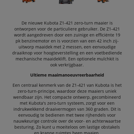
De nieuwe Kubota Z1-421 zero-turn maaier is
ontworpen voor de particuliere gebruiker. De Z1-421
wordt aangedreven door een zuinige en efficiënte 19
pk benzinemotor en is voorzien van een 42 inch zij-
uitworp maaidek met 2 messen, een eenvoudige
draaiknop voor hoogteverstelling en een voetbediende
mechanische maaideklift. Een optionele mulchkit is
ook verkrijgbaar.
Ultieme maaimanoeuvreerbaarheid
Een centraal kenmerk van de Z1-421 van Kubota is het
zero-turn-principe, waardoor deze maaiers uniek
wendbaar zijn. Het compacte ontwerp, gecombineerd
met Kubota's zero-turn systeem, zorgt voor een
indrukwekkend draaivermogen van 360 graden. Dit is
eenvoudig te bedienen met twee rijhendels voor
nauwkeurige controle over de voor- en achterwaartse
besturing. Zo kunt u moeiteloos om lastige obstakels
en krappe ruimtes heen maaien.