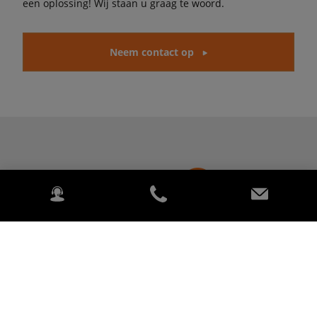
een oplossing! Wij staan u graag te woord.
Neem contact op
BONENKAMP BV
Tinbergenlaan 9 3401 MT, IJSSELSTEIN Nederland