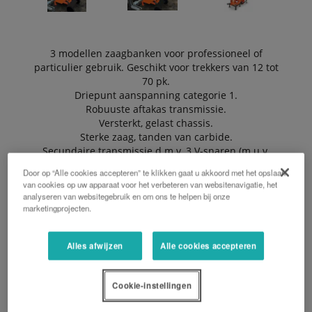
3 modellen zaagbanken voor professioneel of
particulier gebruik. Geschikt voor trekkers van 12 tot
70 pk.
Driepunt aanspanning categorie 1.
Robuuste aftakas transmissie.
Versterkt, gelast chassis.
Sterke zaag, tanden van carbide.
Secundaire transmissie d.m.v. 3 V-snaren (m.u.v.
DI700C).
Door op “Alle cookies accepteren” te klikken gaat u akkoord met het opslaan
Transportband (model SC700CNT) op 2,20 m.
van cookies op uw apparaat voor het verbeteren van websitenavigatie, het
analyseren van websitegebruik en om ons te helpen bij onze
marketingprojecten.
EEN OFFERTE AANVRAGEN
Alles afwijzen
Alle cookies accepteren
BROCHURE
Cookie-instellingen