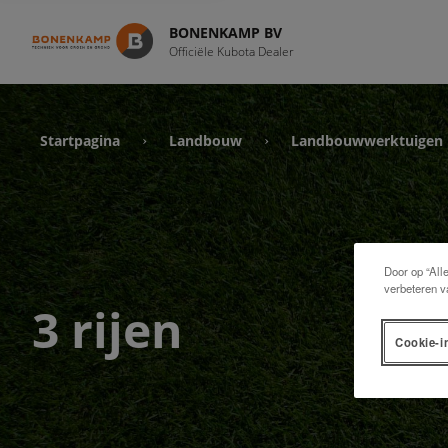
BONENKAMP BV
Officiële Kubota Dealer
Startpagina
Landbouw
Landbouwwerktuigen
›
›
Door op “All
verbeteren v
3 rijen
Cookie-i