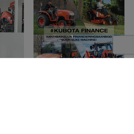
Kubota dealer
Dankzij Kubota Finance kunnen wij u
en compleet
aantrekkelijke financieringsmogelijkheden
 producten
aanbieden. Of het nu gaat om een grote of
doen.
een kleine machine, voor iedere wens is een
oplossing! Wij staan u graag te woord.
Neem contact op