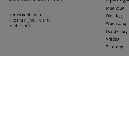
Maandag
Tinbergenlaan 9
Dinsdag
3401 MT, IJSSELSTEIN
Woensdag
Nederland
Donderdag
Vrijdag
Zaterdag
Telefoon
030-68