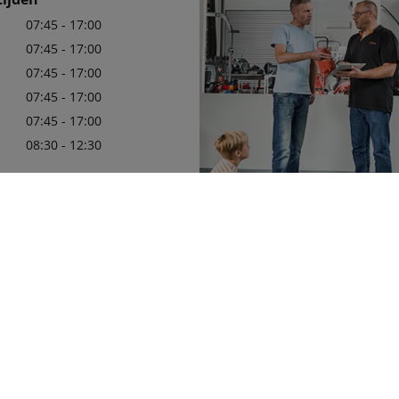
07:45 - 17:00
07:45 - 17:00
07:45 - 17:00
07:45 - 17:00
07:45 - 17:00
08:30 - 12:30
80999
Wij zijn er trots op uw officiële 
in de regio te mogen zijn, met e
leveringsprogramma van Kubota
die aan uw behoeften zullen vol
Meer details