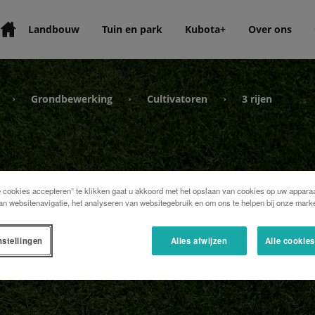
Landbouw
Tuin en park
Kubota+
Over ons
Grondbewerking
Cultivatoren
3 rijen
›
›
›
e cookies accepteren” te klikken gaat u akkoord met het opslaan van cookies op uw apparaa
an websitenavigatie, het analyseren van websitegebruik en om ons te helpen bij onze marke
nstellingen
Alles afwijzen
Alle cookie