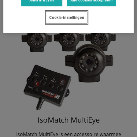
Cookie-instellingen
IsoMatch MultiEye
IsoMatch MultiEye is een accessoire waarmee