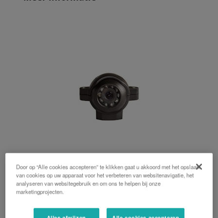
Door op “Alle cookies accepteren” te klikken gaat u akkoord met het opslaan
van cookies op uw apparaat voor het verbeteren van websitenavigatie, het
IsoMatch Eye
analyseren van websitegebruik en om ons te helpen bij onze
marketingprojecten.
De IsoMatch Eye is een optionele camera in het
IsoMatch-productassortiment.
Alles afwijzen
Alle cookies accepteren