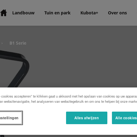
Landbouw
Tuin en park
Kubota+
Over ons
B1 Serie
›
e cookies accepteren” te klikken gaat u akkoord met het opslaan van cookies op uw apparaa
an websitenavigatie, het analyseren van websitegebruik en om ons te helpen bij onze marke
nstellingen
Alles afwijzen
Alle cookie