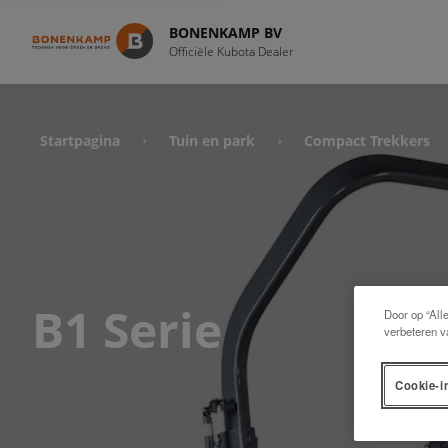
BONENKAMP BV
Officiële Kubota Dealer
Startpagina
Tuin en park
Compact Trekkers
›
›
B1 Serie
Door op “All
verbeteren v
Cookie-i