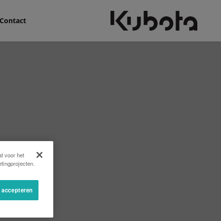
Contact
t voor het
tingprojecten.
s accepteren