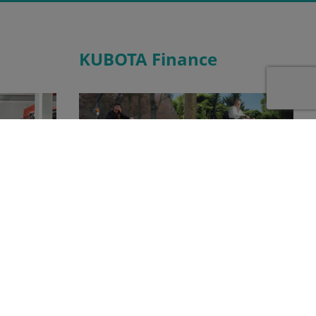
KUBOTA Finance
Kubota dealer
Dankzij Kubota Finance kunnen wij u