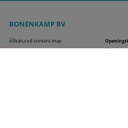
BONENKAMP BV
Openingst
Maandag
Tinbergenlaan 9
Dinsdag
3401 MT, IJSSELSTEIN
Woensdag
Nederland
Donderdag
Vrijdag
Zaterdag
Telefoon
030-68