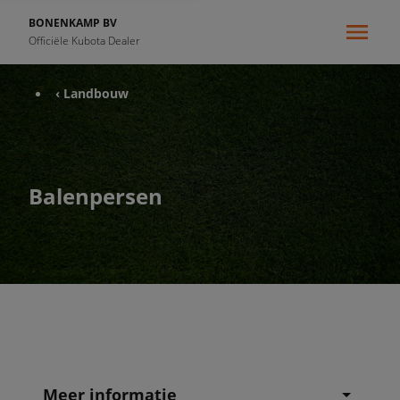
BONENKAMP BV
Officiële Kubota Dealer
‹ Landbouw
Balenpersen
Meer informatie