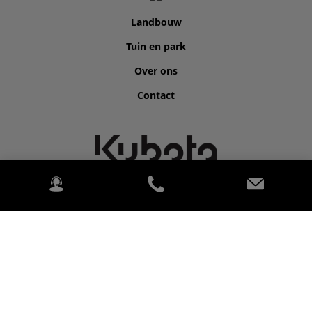
Landbouw
Tuin en park
Over ons
Contact
©2026 Kubota for BONENKAMP BV.
2020 Kubota Tractor Corporation. Alle Rechten voorbehouden.
PowerChord.
Privacybeleid