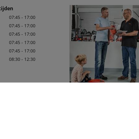
ijden
07:45 - 17:00
07:45 - 17:00
07:45 - 17:00
07:45 - 17:00
07:45 - 17:00
08:30 - 12:30
80999
Wij zijn er trots op uw officiële 
in de regio te mogen zijn, met e
leveringsprogramma van Kubota
die aan uw behoeften zullen vol