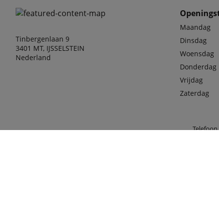
Openingst
Maandag
Tinbergenlaan 9
Dinsdag
3401 MT, IJSSELSTEIN
Woensdag
Nederland
Donderdag
Vrijdag
Zaterdag
Telefoon
030-68