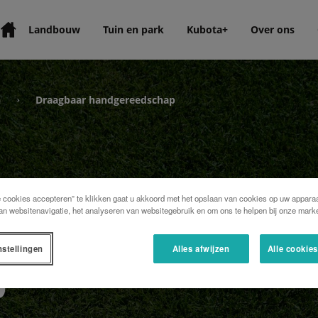
Landbouw
Tuin en park
Kubota+
Over ons
n
Draagbaar handgereedschap
›
e cookies accepteren” te klikken gaat u akkoord met het opslaan van cookies op uw apparaa
an websitenavigatie, het analyseren van websitegebruik en om ons te helpen bij onze marke
nstellingen
Alles afwijzen
Alle cookie
p