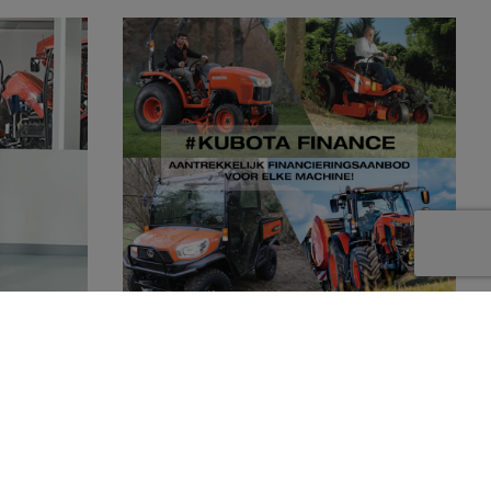
Kubota dealer
Dankzij Kubota Finance kunnen wij u
en compleet
aantrekkelijke financieringsmogelijkheden
 producten
aanbieden. Of het nu gaat om een grote of
doen.
een kleine machine, voor iedere wens is een
oplossing! Wij staan u graag te woord.