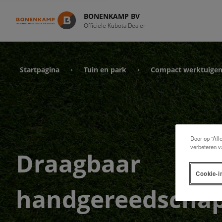
BONENKAMP BV
Officiële Kubota Dealer
Startpagina
Tuin en park
Compact werktuige
›
›
Door op “All
verbeteren v
Draagbaar
Cookie-i
handgereedscha