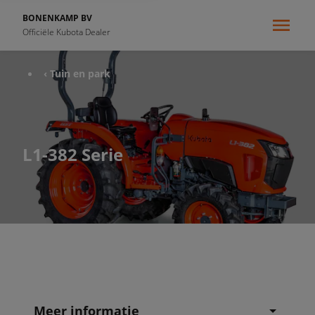
BONENKAMP BV
Officiële Kubota Dealer
‹ Tuin en park
L1-382 Serie
Meer informatie