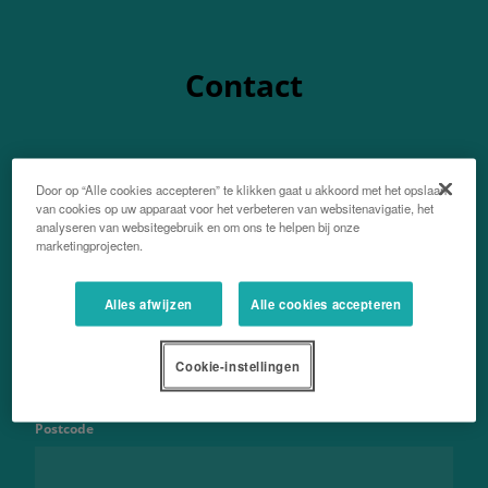
Contact
Door op “Alle cookies accepteren” te klikken gaat u akkoord met het opslaan
van cookies op uw apparaat voor het verbeteren van websitenavigatie, het
Voor- en achternaam
analyseren van websitegebruik en om ons te helpen bij onze
marketingprojecten.
Alles afwijzen
Alle cookies accepteren
Emailadres
Cookie-instellingen
Postcode