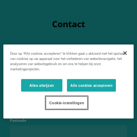
Contact
Door op “Alle cookies accepteren” te klikken gaat u akkoord met het opslaan
van cookies op uw apparaat voor het verbeteren van websitenavigatie, het
Voor- en achternaam
analyseren van websitegebruik en om ons te helpen bij onze
marketingprojecten.
Alles afwijzen
Alle cookies accepteren
Emailadres
Cookie-instellingen
Postcode