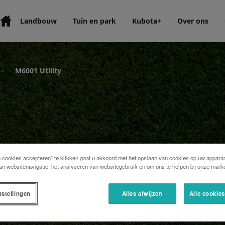
Landbouw
Tuin en park
Kubota+
Over ons
M6001 Utility
›
e cookies accepteren” te klikken gaat u akkoord met het opslaan van cookies op uw apparaa
an websitenavigatie, het analyseren van websitegebruik en om ons te helpen bij onze marke
nstellingen
Alles afwijzen
Alle cookie