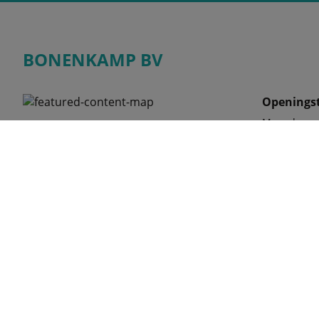
BONENKAMP BV
Openingst
Maandag
Tinbergenlaan 9
Dinsdag
3401 MT, IJSSELSTEIN
Woensdag
Nederland
Donderdag
Vrijdag
Zaterdag
Telefoon
030-68