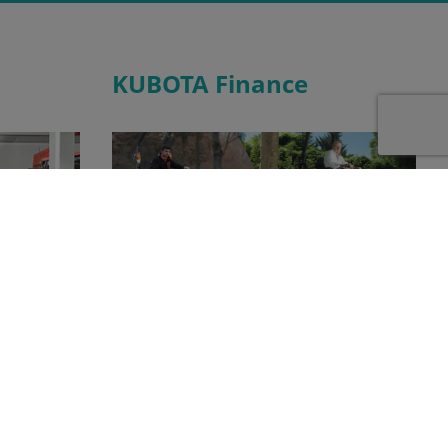
KUBOTA Finance
Kubota dealer
Dankzij Kubota Finance kunnen wij u