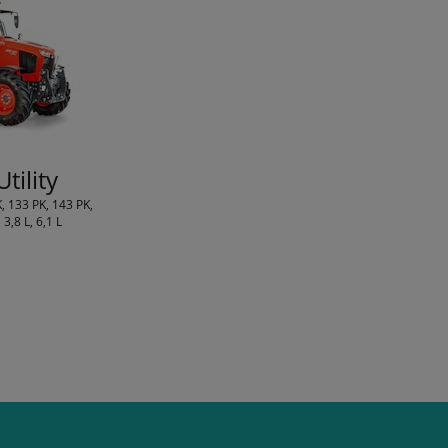
tility
, 133 PK, 143 PK,
3,8 L, 6,1 L