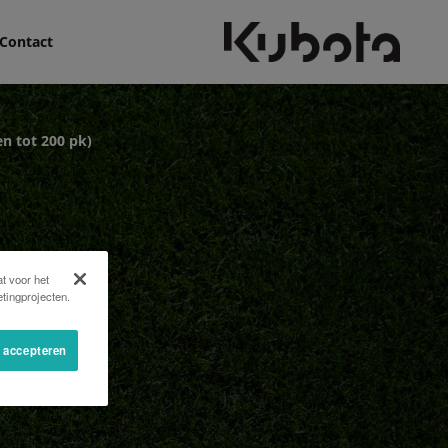
Contact
n tot 200 pk)
t voor het
tingprojecten.
s accepteren