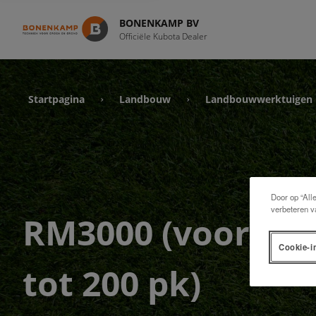
BONENKAMP BV
Officiële Kubota Dealer
Startpagina
Landbouw
Landbouwwerktuigen
›
›
Door op “All
verbeteren v
RM3000 (voor tra
Cookie-i
tot 200 pk)