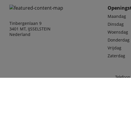
Openingst
Maandag
Tinbergenlaan 9
Dinsdag
3401 MT, IJSSELSTEIN
Woensdag
Nederland
Donderdag
Vrijdag
Zaterdag
Telefoon
030-68