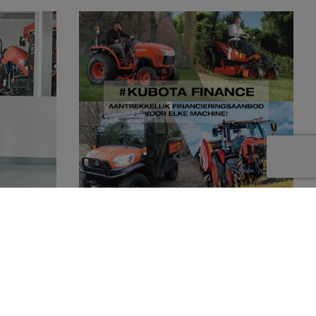
Kubota dealer
Dankzij Kubota Finance kunnen wij u
en compleet
aantrekkelijke financieringsmogelijkheden
 producten
aanbieden. Of het nu gaat om een grote of
doen.
een kleine machine, voor iedere wens is een
oplossing! Wij staan u graag te woord.