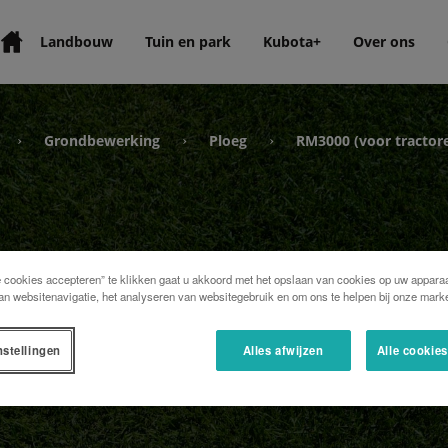
Landbouw
Tuin en park
Kubota+
Over ons
Grondbewerking
Ploeg
RM3000 (voor tractore
›
›
›
e cookies accepteren” te klikken gaat u akkoord met het opslaan van cookies op uw apparaa
an websitenavigatie, het analyseren van websitegebruik en om ons te helpen bij onze marke
ctoren
nstellingen
Alles afwijzen
Alle cookie