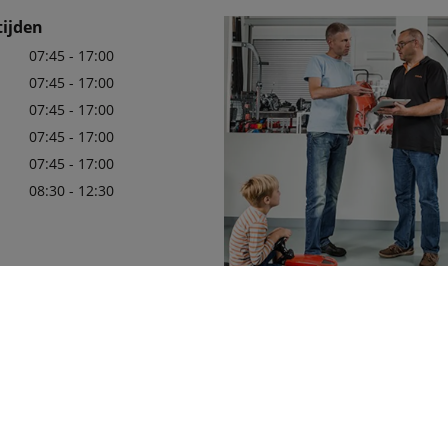
ijden
07:45 - 17:00
07:45 - 17:00
07:45 - 17:00
07:45 - 17:00
07:45 - 17:00
08:30 - 12:30
80999
Wij zijn er trots op uw officiële 
in de regio te mogen zijn, met e
leveringsprogramma van Kubota
die aan uw behoeften zullen vol