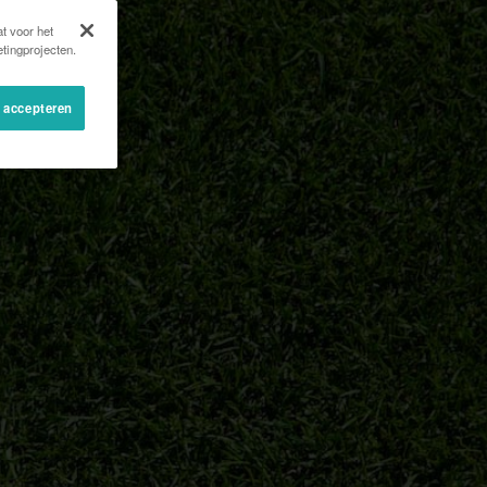
t voor het
tingprojecten.
s accepteren