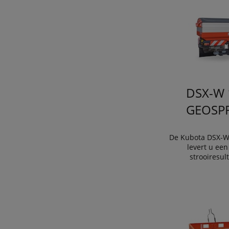
DSX-W 
GEOSP
De Kubota DSX-
levert u een
strooiresul