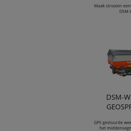
Maak strooien een
DSM-
DSM-W
GEOSP
GPS gestuurde wee
het middensegm