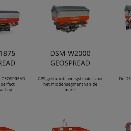
1875
DSM-W2000
READ
GEOSPREAD
W GEOSPREAD
GPS gestuurde weegstrooier voor
De DSX
 perfect
het middensegment van de
taat op.
markt