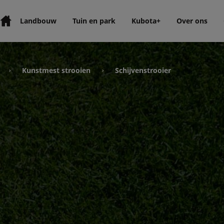
Landbouw
Tuin en park
Kubota+
Over ons
Kunstmest strooien
Schijvenstrooier
›
›