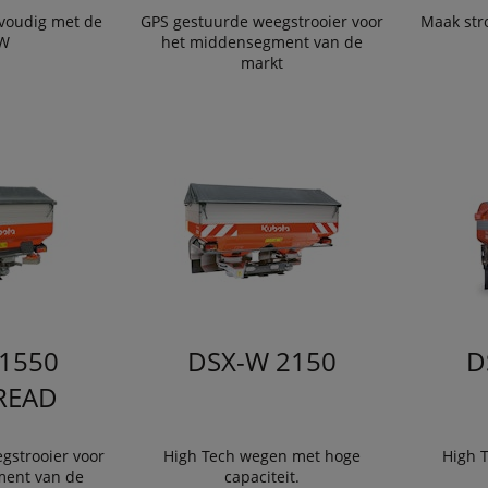
voudig met de
GPS gestuurde weegstrooier voor
Maak str
W
het middensegment van de
markt
1550
DSX-W 2150
D
READ
gstrooier voor
High Tech wegen met hoge
High 
ent van de
capaciteit.