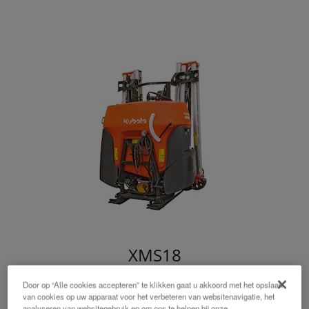
XMS18
Door op “Alle cookies accepteren” te klikken gaat u akkoord met het opslaan
Eenvoudig spuiten met XMS
van cookies op uw apparaat voor het verbeteren van websitenavigatie, het
analyseren van websitegebruik en om ons te helpen bij onze