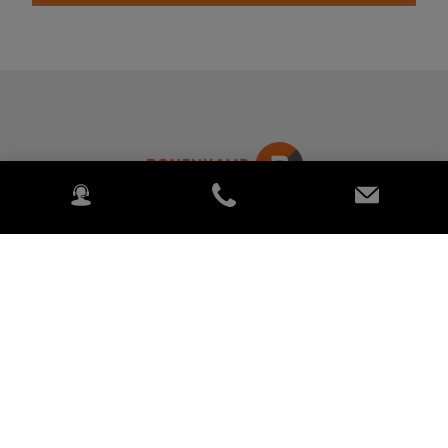
BONENKAMP BV
Tinbergenlaan 9 3401 MT, IJSSELSTEIN Nederland
Landbouw
Tuin en park