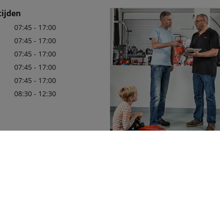
ijden
07:45 - 17:00
07:45 - 17:00
07:45 - 17:00
07:45 - 17:00
07:45 - 17:00
08:30 - 12:30
80999
Wij zijn er trots op uw officiële 
in de regio te mogen zijn, met e
leveringsprogramma van Kubota
die aan uw behoeften zullen vol