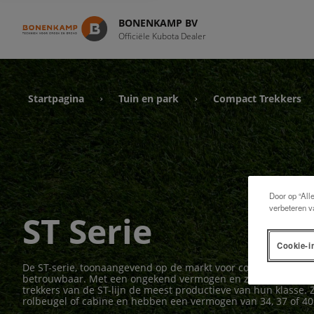
BONENKAMP BV
Officiële Kubota Dealer
Startpagina
Tuin en park
Compact Trekkers
›
›
Door op “All
verbeteren v
ST Serie
Cookie-i
De ST-serie, toonaangevend op de markt voor compacte trekkers
betrouwbaar. Met een ongekend vermogen en zijn ideale gewi
trekkers van de ST-lijn de meest productieve van hun klasse. 
rolbeugel of cabine en hebben een vermogen van 34, 37 of 40