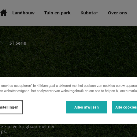
Landbouw
Tuin en park
Kubota+
Over ons
ST Serie
›
e cookies accepteren” te klikken gaat u akkoord met het opslaan van cookies op uw apparaa
an websitenavigatie, het analyseren van websitegebruik en om ons te helpen bij onze marke
nstellingen
Alles afwijzen
Alle cookie
, is zowel veelzijdig als
cht zijn de hydrostatische
Ze zijn verkrijgbaar met een
 pk.