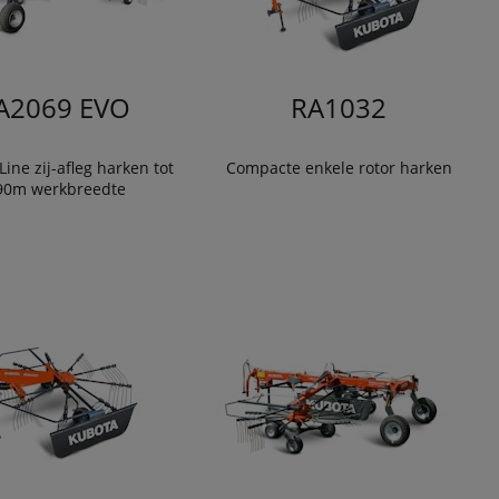
A2069 EVO
RA1032
ine zij-afleg harken tot
Compacte enkele rotor harken
90m werkbreedte