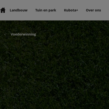
Landbouw
Tuin en park
Kubota+
Over ons
Voederwinning
›