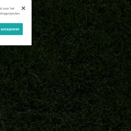
t voor het
tingprojecten.
s accepteren