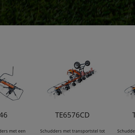
46
TE6576CD
ers met een
Schudders met transportstel tot
Schudder