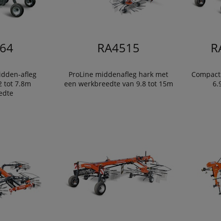
64
RA4515
R
dden-afleg
ProLine middenafleg hark met
CompactL
2 tot 7.8m
een werkbreedte van 9.8 tot 15m
6.
edte