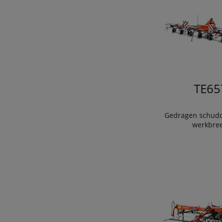
TE65
Gedragen schudd
werkbree