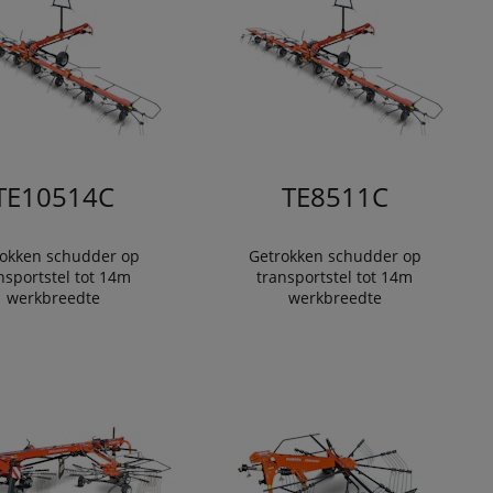
TE10514C
TE8511C
okken schudder op
Getrokken schudder op
nsportstel tot 14m
transportstel tot 14m
werkbreedte
werkbreedte