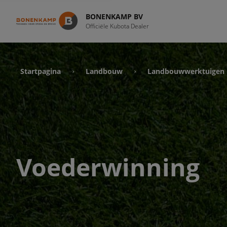
BONENKAMP BV
Officiële Kubota Dealer
Startpagina
Landbouw
Landbouwwerktuigen
›
›
Voederwinning