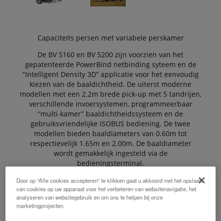
Capaciteits persen met variabele perskamer
De BV 5160 en BV 5200 zijn voorzien van het
gepatenteerde PowerBind netbinding syteem en de
“Intelligent Density 3D” applicatie voor het eenvoudig
kiezen van de baaldichtheid. De uiterst moderne
modellen met een 2.2m brede pick-up met 5 tandrijen,
verschillende invoersystemen, programmeerbaar
“multi-kamer” baaldichtheidssysteem en de
gebruiksvriendelijke ISOBUS bediening. De twee
modellen bieden baaldiameters van 0.60m tot
respectievelijk 1.65m en 2.00m. De baaldiameter
wordt gemakkelijk ingesteld via de
bedieningsterminal.
Door op “Alle cookies accepteren” te klikken gaat u akkoord met het opslaan
van cookies op uw apparaat voor het verbeteren van websitenavigatie, het
De Voordelen:
analyseren van websitegebruik en om ons te helpen bij onze
marketingprojecten.