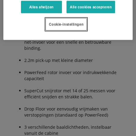
Alles afwijzen
Alle cookies accepteren
“Intelligent Density 3D” met vernieuwde
instelling van de baaldichtheid – voorkeuze via
bedieningsterminal.
Cookie-instellingen
De nieuwe PowerBind netbinding met directe
net-invoer voor een snelle en betrouwbare
binding.
2.2m pick-up met kleine diameter
PowerFeed rotor invoer voor indrukwekkende
capaciteit
SuperCut snijrotor met 14 of 25 messen voor
efficiënt snijden en strakke balen.
Drop Floor voor eenvoudig vrijmaken van
verstoppingen (standaard op PowerFeed)
3 verschillende baaldichtheden, instelbaar
vanuit de cabine