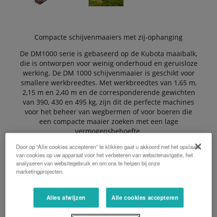
Compacte schijvenmaaiers met zij-ophanging
De DM1000 serie is gebaseerd op de Kubota maaibalk,
die is ontworpen voor weinig onderhoud en geruisloze
werking. De DM 1000 schijvenmaaier is geschikt voor
smallere werkbreedtes. Met werkbreedtes van 1,65 m,
2,15 m en 2,40 m en de corresponderende gewichten
van 390, 430 en 495 kg, zijn dit de perfecte machines
voor het beheer van wegbermen of voor boeren die
een compacte maaier zoeken met een lage
vermogensbehoefte.
Door op “Alle cookies accepteren” te klikken gaat u akkoord met het opslaan
van cookies op uw apparaat voor het verbeteren van websitenavigatie, het
analyseren van websitegebruik en om ons te helpen bij onze
De Voordelen
marketingprojecten.
Alles afwijzen
Alle cookies accepteren
Kubota maaibalk