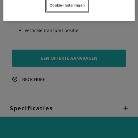
Cookie-instellingen
Obstakelbeveiliging zonder reset
Compacte constructie voor kleinere trekkers
Verticale transport positie
EEN OFFERTE AANVRAGEN
BROCHURE
Specificaties