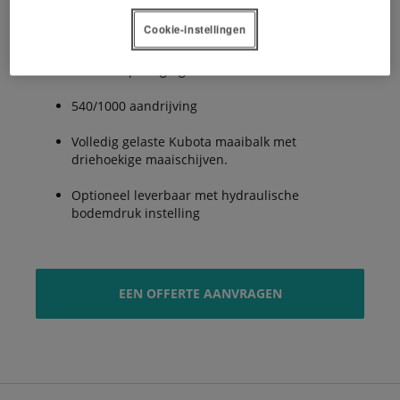
Cookie-instellingen
125° Transportpositie
Midden ophanging
540/1000 aandrijving
Volledig gelaste Kubota maaibalk met
driehoekige maaischijven.
Optioneel leverbaar met hydraulische
bodemdruk instelling
EEN OFFERTE AANVRAGEN