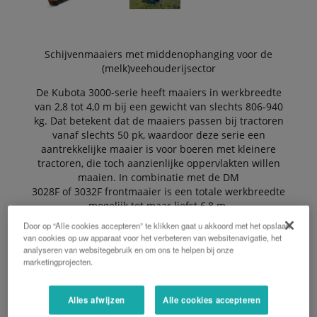
Schijvenmaaiers met middenophanging voor de
(melk)veehouderijsector
De Kubota 3000-serie heeft maaiers in werkbreedte
van 2,8 tot 4,0 m bij een gewicht van slechts 806-940
kg. Dat betekent dat de maaiers passen bij tractoren
vanaf slechts 50 pk, waardoor deze serie een
aantrekkelijke maaier is voor boeren met kleinere
tractoren, die toch aanzienlijke oppervlakten willen
maaien. In combinatie met de DM
3028F of 3032F frontmaaier is een totale werkbreedte
mogelijk tot maar liefst 6,8 m.
Door op “Alle cookies accepteren” te klikken gaat u akkoord met het opslaan
van cookies op uw apparaat voor het verbeteren van websitenavigatie, het
analyseren van websitegebruik en om ons te helpen bij onze
De Voordelen:
marketingprojecten.
Alles afwijzen
Alle cookies accepteren
NonStop Obstakelbeveiliging