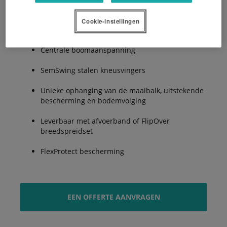
Cookie-instellingen
2.8, 3.2 en 3.6m werkbreedte
Centrale boomaanspanning
SemSwing stalen kneusvingers
Unieke ophanging van de maaibalk, uitstekende
bescherming en bodemvolging
Leverbaar met afvoerband of FlipOver
breedspreidset
FlexProtect bescherming
EEN OFFERTE AANVRAGEN