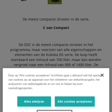
De meest compacte strooier in de serie.
C van Compact
De DSC is de meest compacte strooier in het
programma, maar voorzien van alle eigenschappen en
elementen van de Kubota DS serie. De kuip heeft
standaard een inhoud van 700 liter, maar kan worden
vergroot naar een inhoud van 900 of 1400 liter. De
standaard werkbreedte is 9-18 meter, maar kan
optioneel worden vergroot tot 20/21 m.
Door op “Alle cookies accepteren” te klikken gaat u akkoord met het opslaan
van cookies op uw apparaat voor het verbeteren van websitenavigatie, het
analyseren van websitegebruik en om ons te helpen bij onze
marketingprojecten.
De Voordelen:
Alles afwijzen
Alle cookies accepteren