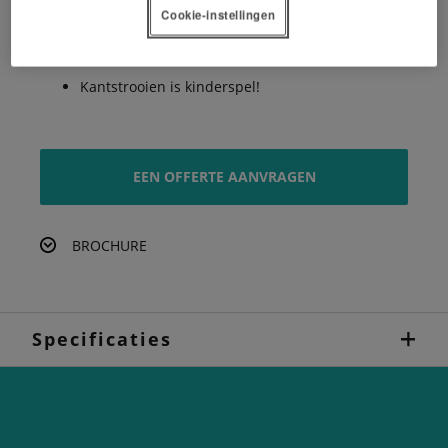
RotaFlow strooisysteem
Cookie-instellingen
Snelle en eenvoudige doseerinstelling
Kantstrooien is kinderspel!
EEN OFFERTE AANVRAGEN
BROCHURE
Specificaties