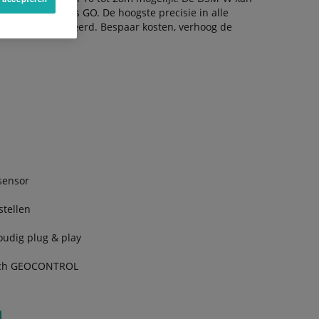
Tellus of Tellus GO. De hoogste precisie in alle
eit is gegarandeerd. Bespaar kosten, verhoog de
sensor
stellen
udig plug & play
atch GEOCONTROL