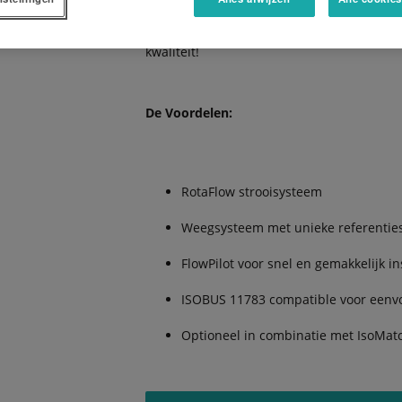
worden uitgevoerd met de Kubota IsoMatch 
omstandigheden: een perfecte strooikwalit
kwaliteit!
De Voordelen:
RotaFlow strooisysteem
Weegsysteem met unieke referentie
FlowPilot voor snel en gemakkelijk in
ISOBUS 11783 compatible voor eenvo
Optioneel in combinatie met IsoM