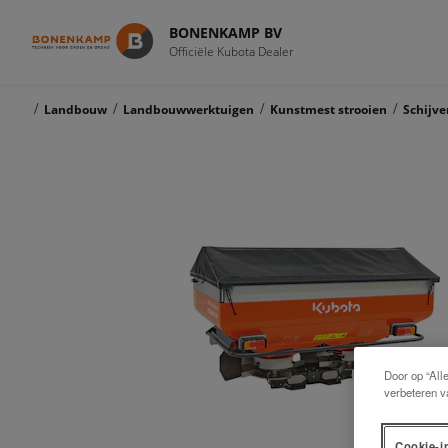
BONENKAMP BV
Officiële Kubota Dealer
/
/
/
/
Landbouw
Landbouwwerktuigen
Kunstmest strooien
Schijve
Door op “All
verbeteren v
Cookie-i