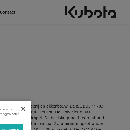
Contact
!
de (melk)veehouderij en akkerbouw. De ISOBUS 11783
t voor het
en unieke referentie sensor. De FlowPilot maakt
tingprojecten.
 nauwkeurig en simpel. De basiskuip heeft een inhoud
den uitgebreid met maximaal 2 aluminium opzetranden
werkbreedte is van 10 tot 28m mogelijk. De DSM-W kan
s accepteren