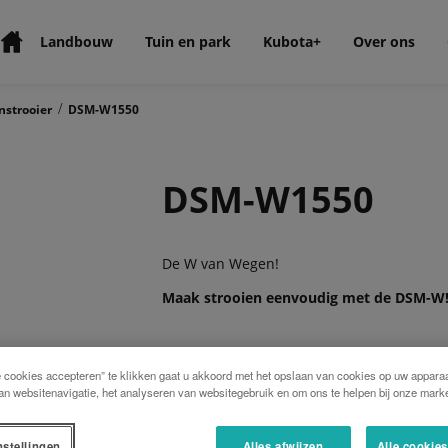
Landbouw
Tuin en park
Kubota+
Over ons
/
nstrooier
DSM-W1550
DSM-W1550
De W van Wegen!
Maak
strooien eenvoudig met de DSM-W
De DSM-W is de ideale weegstrooier voor 
e cookies accepteren” te klikken gaat u akkoord met het opslaan van cookies op uw apparaa
compatible weegstrooier is voorzien van e
an websitenavigatie, het analyseren van websitegebruik en om ons te helpen bij onze marke
eenvoudig instellen van de strooischijven
van 1.100 liter, maar kan eenvoudig wor
tot een totale inhoud van 2.000 liter. De 
nstellingen
Alles afwijzen
Alle cookie