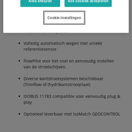
Alles afwijzen
Alle cookies accepteren
De Voordelen:
Cookie-instellingen
RotaFlow strooisysteem
Volledig automatisch wegen met unieke
referentiesensor.
FlowPilot voor het snel en eenvoudig instellen
van de strooischijven.
Diverse kantstrooisystemen beschikbaar
(Trimflow of (hydr)kantstrooiplaat)
ISOBUS 11783 compatible voor eenvoudig plug &
play
Optioneel leverbaar met IsoMatch GEOCONTROL