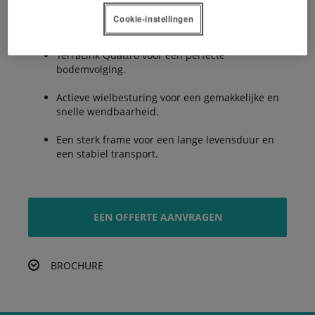
Cookie-instellingen
ProLine oliebad aandrijving.
TerraLink Quattro voor een perfecte
bodemvolging.
Actieve wielbesturing voor een gemakkelijke en
snelle wendbaarheid.
Een sterk frame voor een lange levensduur en
een stabiel transport.
EEN OFFERTE AANVRAGEN
BROCHURE