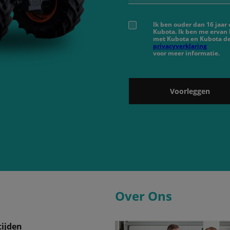
Ik ben ouder dan 16 jaar
Kubota. Ik ben me ervan
met Kubota en Kubota de
privacyverklaring
voor meer informatie.
Voorleggen
Over Ons
ijden