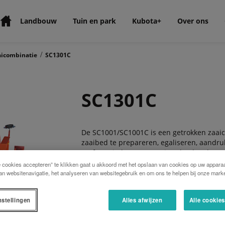
Landbouw
Tuin en park
Kubota+
Over ons
/
aicombinatie
SC1301C
SC1301C
De SC1001/SC1001C is een getrokken zaaic
zaaibed te prepareren, egaliseren, aandr
De focus in het ontwerp is gelegd op hoge
wordt gezaaid.
e cookies accepteren” te klikken gaat u akkoord met het opslaan van cookies op uw apparaa
an websitenavigatie, het analyseren van websitegebruik en om ons te helpen bij onze marke
De tank kan eenvoudig worden gevuld met b
met 6m werkbreedte is een vulvijzel optio
of 4350 liter.
nstellingen
Alles afwijzen
Alle cookie