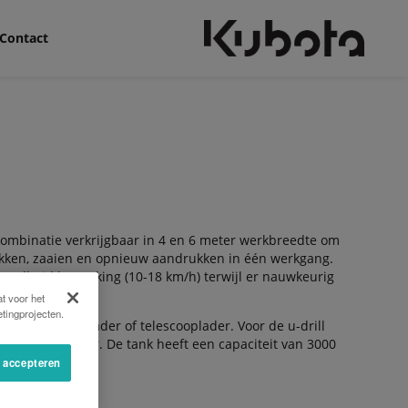
Contact
ombinatie verkrijgbaar in 4 en 6 meter werkbreedte om
ukken, zaaien en opnieuw aandrukken in één werkgang.
 snelheid bewerking (10-18 km/h) terwijl er nauwkeurig
t voor het
tingprojecten.
igbags, frontlader of telescooplader. Voor de u-drill
neel beschikbaar. De tank heeft een capaciteit van 3000
s accepteren