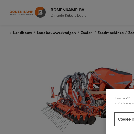
BONENKAMP BV
Officiële Kubota Dealer
/
/
/
/
/
Landbouw
Landbouwwerktuigen
Zaaien
Zaadmachines
Za
Door op “All
verbeteren v
Cookie-i