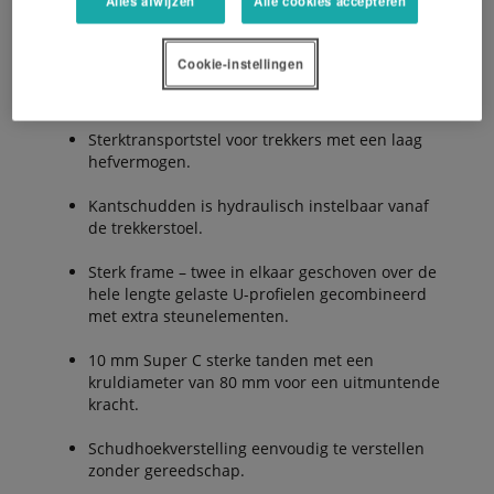
Alles afwijzen
Alle cookies accepteren
Cookie-instellingen
Onderhoudsvrije ProLine oliebadaandrijving.
Sterktransportstel voor trekkers met een laag
hefvermogen.
Kantschudden is hydraulisch instelbaar vanaf
de trekkerstoel.
Sterk frame – twee in elkaar geschoven over de
hele lengte gelaste U-profielen gecombineerd
met extra steunelementen.
10 mm Super C sterke tanden met een
kruldiameter van 80 mm voor een uitmuntende
kracht.
Schudhoekverstelling eenvoudig te verstellen
zonder gereedschap.